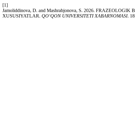
[1]
Jamoliddinova, D. and Mashrabjonova, S. 2026. FRAZEO
XUSUSIYATLAR.
QO‘QON UNIVERSITETI XABARNOMASI
. 1