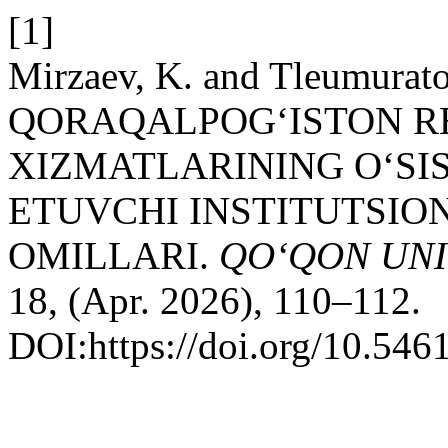
[1]
Mirzaev, K. and Tleumurato
QORAQALPOG‘ISTON R
XIZMATLARINING O‘SIS
ETUVCHI INSTITUTSIO
OMILLARI.
QO‘QON UNI
18, (Apr. 2026), 110–112.
DOI:https://doi.org/10.546