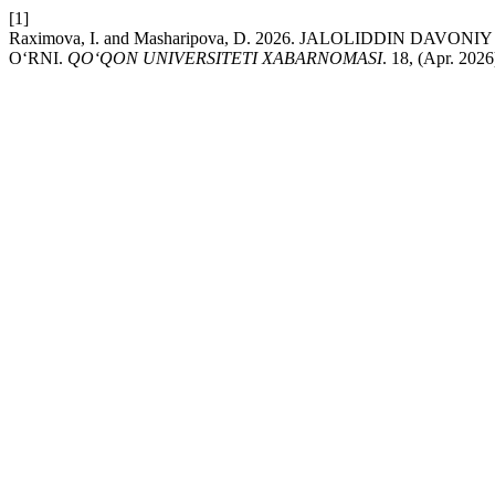
[1]
Raximova, I. and Masharipova, D. 2026. JALOLIDDIN D
O‘RNI.
QO‘QON UNIVERSITETI XABARNOMASI
. 18, (Apr. 202