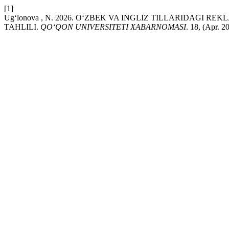
[1]
Ug‘lonova , N. 2026. O‘ZBEK VA INGLIZ TILLARIDAGI
TAHLILI.
QO‘QON UNIVERSITETI XABARNOMASI
. 18, (Apr. 2