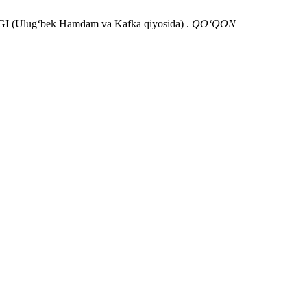
ug‘bek Hamdam va Kafka qiyosida) .
QO‘QON