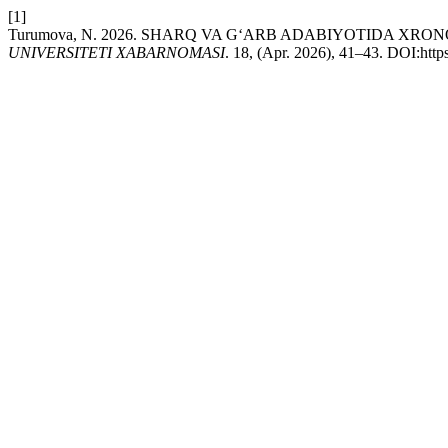
[1]
Turumova, N. 2026. SHARQ VA G‘ARB ADABIYOTIDA XRONO
UNIVERSITETI XABARNOMASI
. 18, (Apr. 2026), 41–43. DOI:http