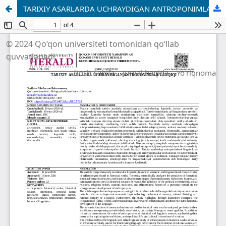
TARIXIY ASARLARDA UCHRAYDIGAN ANTROPONIMLAR TADQIQI
© 2024 Qo‘qon universiteti tomonidan qo‘llab
quvvatlanadi
Bosh Sahifa
Jurnal haqida
Yo'riqnoma