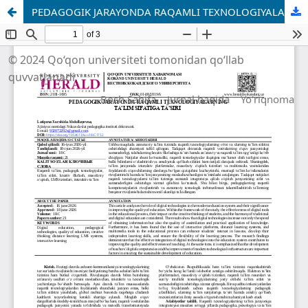
PEDAGOGIK JARAYONDA RAQAMLI TEXNOLOGIYALARNING TA’LIM SIFATIGA TA’SIRI
© 2024 Qo‘qon universiteti tomonidan qo‘llab
quvvatlanadi
Bosh Sahifa
Jurnal haqida
Yo'riqnoma