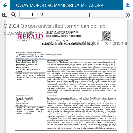
TOG‘AY MUROD ROMANLARIDA METAFORA
© 2024 Qo‘qon universiteti tomonidan qo‘llab
quvvatlanadi
Bosh Sahifa
Jurnal haqida
Yo'riqnoma