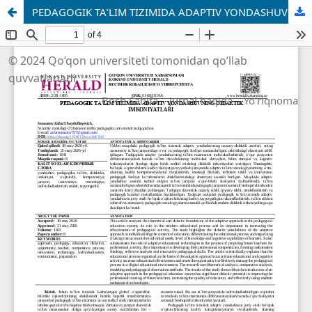
PEDAGOGIK TAʼLIM TIZIMIDA ADAPTIV YONDASHUVNING DIDAKTIK IMKONIYATLARI
© 2024 Qo‘qon universiteti tomonidan qo‘llab
quvvatlanadi
Bosh Sahifa
Jurnal haqida
Yo'riqnoma